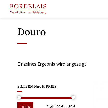
Springen
Sie
zum
Inhalt
Douro
Einzelnes Ergebnis wird angezeigt
FILTERN NACH PREIS
Min.
Max.
Preis:
20 €
—
30 €
FILTER