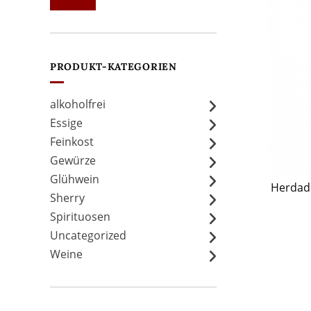
Preis
Preis
PRODUKT-KATEGORIEN
alkoholfrei
Essige
Feinkost
Gewürze
Glühwein
Herdade
Sherry
Spirituosen
Uncategorized
Weine