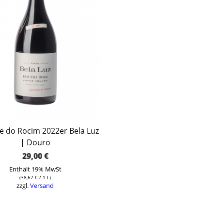
 do Rocim 2022er Bela Luz
| Douro
29,00
€
Enthält 19% MwSt
(
38,67
€
/ 1 L)
zzgl.
Versand