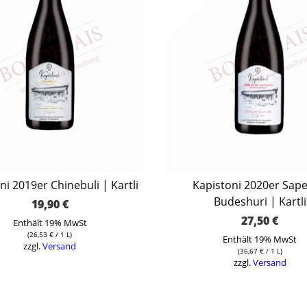
ni 2019er Chinebuli | Kartli
Kapistoni 2020er Sape
Budeshuri | Kartli
19,90
€
27,50
€
Enthält 19% MwSt
(
26,53
€
/ 1 L)
Enthält 19% MwSt
zzgl.
Versand
(
36,67
€
/ 1 L)
zzgl.
Versand