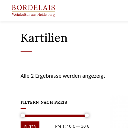
Springen
Sie
zum
Inhalt
Kartilien
Alle 2 Ergebnisse werden angezeigt
FILTERN NACH PREIS
Min.
Max.
Preis:
10 €
—
30 €
FILTER