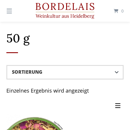
Springen
Sie
0
zum
Inhalt
50 g
Einzelnes Ergebnis wird angezeigt