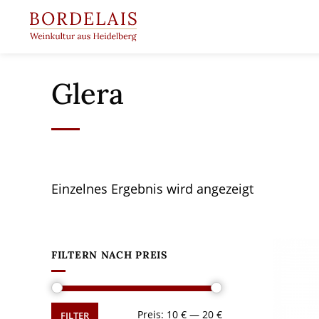
Springen
Sie
zum
Inhalt
Glera
Einzelnes Ergebnis wird angezeigt
FILTERN NACH PREIS
Min.
Max.
Preis:
10 €
—
20 €
FILTER