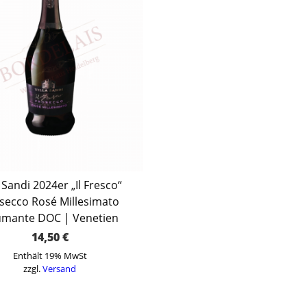
a Sandi 2024er „Il Fresco“
secco Rosé Millesimato
mante DOC | Venetien
14,50
€
Enthält 19% MwSt
zzgl.
Versand