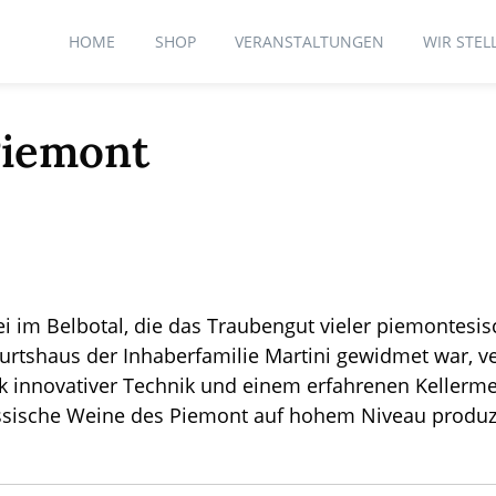
HOME
SHOP
VERANSTALTUNGEN
WIR STEL
Piemont
i im Belbotal, die das Traubengut vieler piemontesi
burtshaus der Inhaberfamilie Martini gewidmet war, v
k innovativer Technik und einem erfahrenen Kellerme
ssische Weine des Piemont auf hohem Niveau produzi