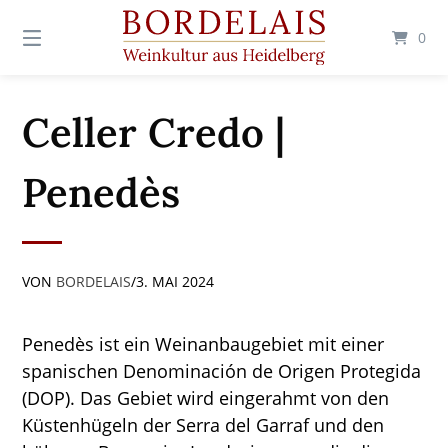
Springen
Sie
0
zum
Inhalt
Celler Credo |
Penedès
VON
BORDELAIS
/
3. MAI 2024
Penedès ist ein Weinanbaugebiet mit einer
spanischen Denominación de Origen Protegida
(DOP). Das Gebiet wird eingerahmt von den
Küstenhügeln der Serra del Garraf und den