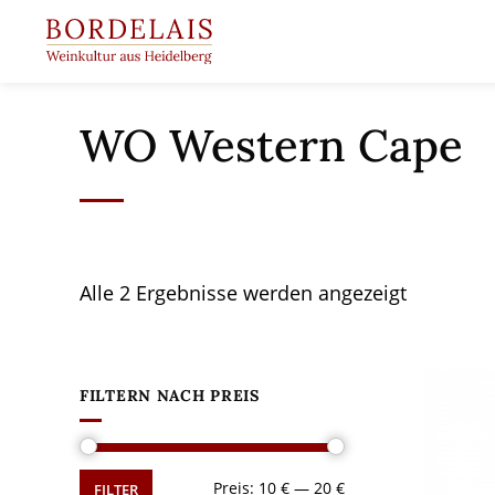
Springen
Sie
zum
Inhalt
WO Western Cape
Alle 2 Ergebnisse werden angezeigt
FILTERN NACH PREIS
Min.
Max.
Preis:
10 €
—
20 €
FILTER