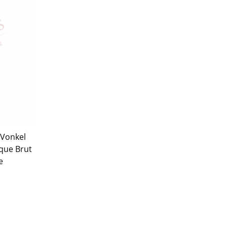
 Vonkel
que Brut
e