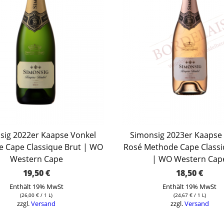
sig 2022er Kaapse Vonkel
Simonsig 2023er Kaapse
 Cape Classique Brut | WO
Rosé Methode Cape Classi
Western Cape
| WO Western Cap
19,50
€
18,50
€
Enthält 19% MwSt
Enthält 19% MwSt
(
26,00
€
/ 1 L)
(
24,67
€
/ 1 L)
zzgl.
Versand
zzgl.
Versand