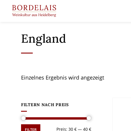
Springen
Sie
zum
Inhalt
England
Einzelnes Ergebnis wird angezeigt
FILTERN NACH PREIS
Min.
Max.
Preis:
30 €
—
40 €
FILTER