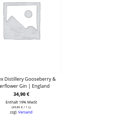
x Distillery Gooseberry &
erflower Gin | England
34,90
€
Enthält 19% MwSt
(
49,86
€
/ 1 L)
zzgl.
Versand