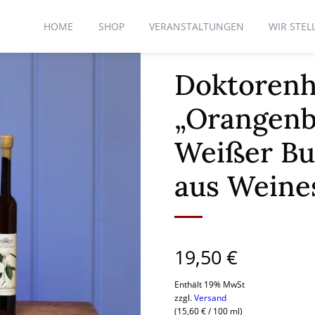
HOME
SHOP
VERANSTALTUNGEN
WIR STEL
Doktorenh
„Orangenb
Weißer Bu
aus Weine
19,50
€
Enthält 19% MwSt
zzgl.
Versand
(
15,60
€
/ 100 ml)