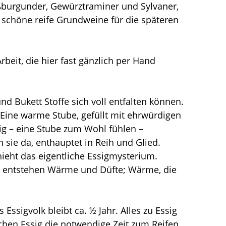
ißburgunder, Gewürztraminer und Sylvaner,
schöne reife Grundweine für die späteren
beit, die hier fast gänzlich per Hand
d Bukett Stoffe sich voll entfalten können.
 Eine warme Stube, gefüllt mit ehrwürdigen
ig – eine Stube zum Wohl fühlen –
n sie da, enthauptet in Reih und Glied.
ieht das eigentliche Essigmysterium.
ei entstehen Wärme und Düfte; Wärme, die
ssigvolk bleibt ca. ½ Jahr. Alles zu Essig
schen Essig die notwendige Zeit zum Reifen.