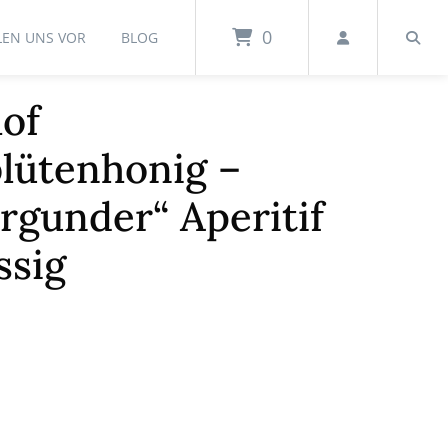
0
LEN UNS VOR
BLOG
of
lütenhonig –
rgunder“ Aperitif
ssig