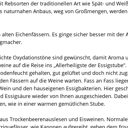
it Rebsorten der traditionellen Art wie Spät- und We
es naturnahen Anbaus, weg von Großmengen, werden 
lten Eichenfässern. Es ginge sicher besser mit der Ar
sigmacher.
eichte Oxydationstöne sind gewünscht, damit Aroma un
ne auf die Reise ins „Allerheiligste der Essigstube“.
denfeucht gehalten, gut gelüftet und doch nicht zug
 den Fässern auf die Weine warten. Fass an Fass liege
Wein und den hauseigenen Essigbakterien. Hier gesch
und Essigsäure wieder von Ihnen ausgeschieden. Dab
euen, wie in einer warmen gemütlichen Stube.
 aus Trockenbeerenauslesen und Eisweinen. Normales E
arriquefässer, wie Kanonen aufgereiht, geben dem fri