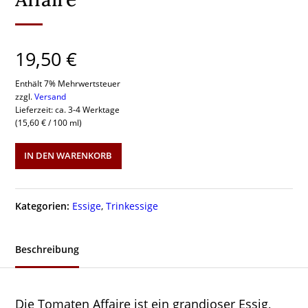
19,50
€
Enthält 7% Mehrwertsteuer
zzgl.
Versand
Lieferzeit: ca. 3-4 Werktage
(
15,60
€
/ 100 ml)
Doktorenhof
IN DEN WARENKORB
"Die
Tomaten
Affaire"
Kategorien:
Essige
,
Trinkessige
Menge
Beschreibung
Die Tomaten Affaire ist ein grandioser Essig,