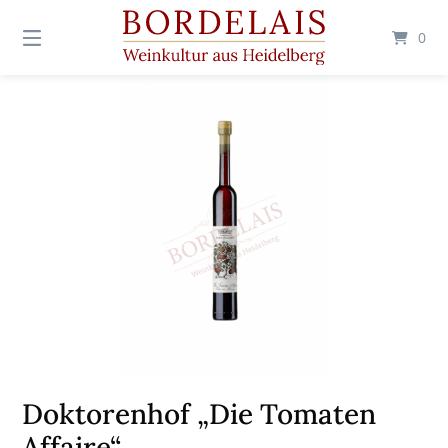
Springen
Sie
0
zum
Inhalt
Doktorenhof „Die Tomaten
Affaire“