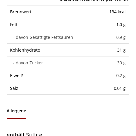
Brennwert
134 kcal
Fett
1,0 g
- davon Gesättigte Fettsäuren
0,9 g
Kohlenhydrate
31 g
- davon Zucker
30 g
Eiweiß
0,2 g
Salz
0,01 g
Allergene
enthält Sulfite