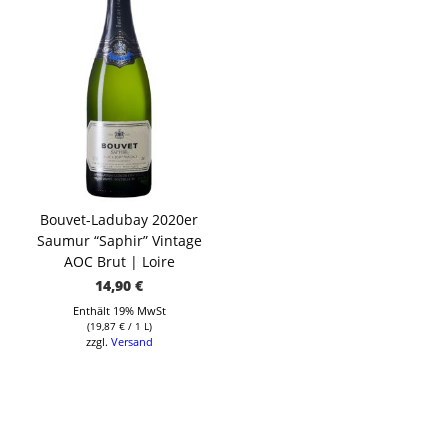
Bouvet-Ladubay 2020er
Saumur “Saphir” Vintage
AOC Brut | Loire
14,90
€
Enthält 19% MwSt
(
19,87
€
/ 1 L)
zzgl.
Versand