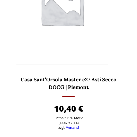
Casa Sant‘Orsola Master c27 Asti Secco
DOCG | Piemont
10,40
€
Enthält 19% MwSt
(
13,87
€
/ 1 L)
zzgl.
Versand