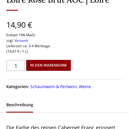
14,90
€
Enthält 19% MwSt
zzgl.
Versand
Lieferzeit: ca. 3-4 Werktage
(
19,87
€
/ 1 L)
Bouvet-
IN DEN WARENKORB
Ladubay
Crémant
de
Kategorien:
Schaumwein & Perlwein
,
Weine
Loire
Rosé
Brut
Beschreibung
AOC
|
Loire
Menge
Die Farbe des reinen Cabernet Franc erinnert