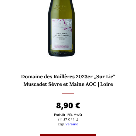
Domaine des Raillères 2023er „Sur Lie“
Muscadet Sèvre et Maine AOC | Loire
8,90
€
Enthält 19% MwSt
(
11,87
€
/ 1 L)
zzgl.
Versand