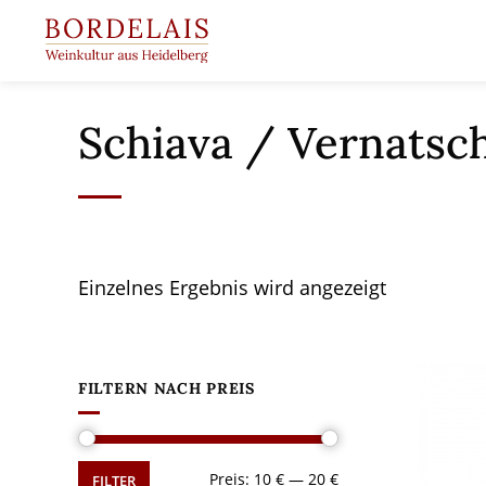
Springen
Sie
zum
Inhalt
Schiava / Vernatsch
Einzelnes Ergebnis wird angezeigt
FILTERN NACH PREIS
Min.
Max.
Preis:
10 €
—
20 €
FILTER