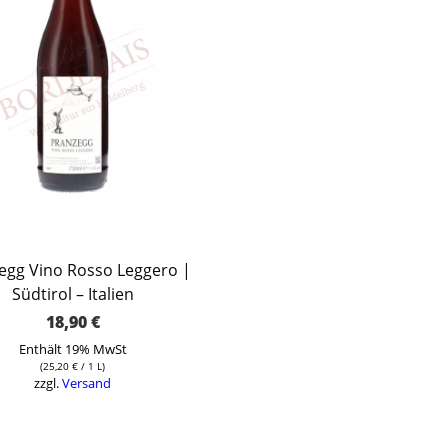
egg Vino Rosso Leggero |
Südtirol – Italien
18,90
€
Enthält 19% MwSt
(
25,20
€
/ 1 L)
zzgl.
Versand