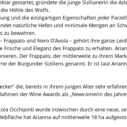
ktar gestartet, gründete die junge Sizilianerin die Az
 die Höhle des Wolfs.
bung und die einzigartigen Eigenschaften jeder Parze
wendet natürliche Hefen und minimale Mengen an Schw
s zu bewahren.
Frappato und Nero D’Avola – gehört ihre ganze Leiden
 Frische und Eleganz des Frappato zu erhalten. Arian
ieren. Der Frappato, der mittlerweile zu ihrem Mark
rne der Burgunder Siziliens genannt. Er ist laut Aria
cker“ die, bereits in ihrem jungen Alter sehr erfahre
 Rahmen der Wine Awards als „Newcomerin des Jahres
icola Occhipinti wurde inzwischen durch eine neue, s
Rebfläche hat Arianna auf mittlerweile 18 ha aufgesto