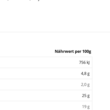
Nährwert per 100g
756 kJ
4,8 g
2,0 g
25 g
19 g