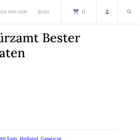
0
LEN UNS VOR
BLOG
ürzamt Bester
raten
mt Fam. Holland
,
Gewürze