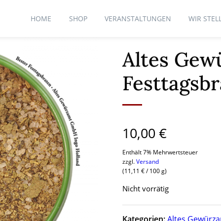
HOME
SHOP
VERANSTALTUNGEN
WIR STEL
Altes Gew
Festtagsb
10,00
€
Enthält 7% Mehrwertsteuer
zzgl.
Versand
(
11,11
€
/ 100 g)
Nicht vorrätig
Kategorien:
Altes Gewürza