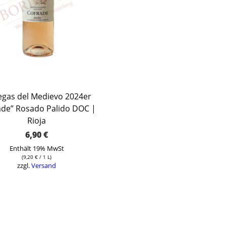
gas del Medievo 2024er
ade” Rosado Palido DOC |
Rioja
6,90
€
Enthält 19% MwSt
(
9,20
€
/ 1 L)
zzgl.
Versand