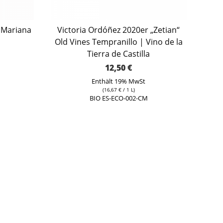
 Mariana
Victoria Ordóñez 2020er „Zetian“
Old Vines Tempranillo | Vino de la
Tierra de Castilla
12,50
€
Enthält 19% MwSt
(
16,67
€
/ 1 L)
BIO ES-ECO-002-CM