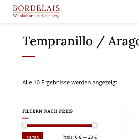
Springen
Sie
zum
Inhalt
Tempranillo / Arag
Alle 10 Ergebnisse werden angezeigt
FILTERN NACH PREIS
Min.
Max.
Preis:
0 €
—
20 €
FILTER