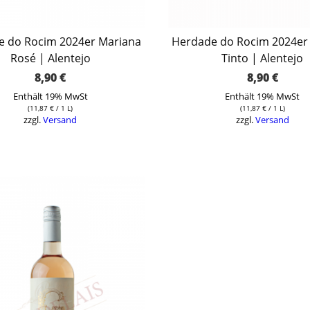
e do Rocim 2024er Mariana
Herdade do Rocim 2024er
Rosé | Alentejo
Tinto | Alentejo
8,90
€
8,90
€
Enthält 19% MwSt
Enthält 19% MwSt
(
11,87
€
/ 1 L)
(
11,87
€
/ 1 L)
zzgl.
Versand
zzgl.
Versand