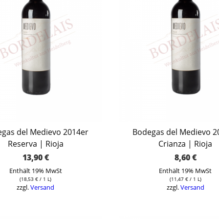
gas del Medievo 2014er
Bodegas del Medievo 2
Reserva | Rioja
Crianza | Rioja
13,90
€
8,60
€
Enthält 19% MwSt
Enthält 19% MwSt
(
18,53
€
/ 1 L)
(
11,47
€
/ 1 L)
zzgl.
Versand
zzgl.
Versand