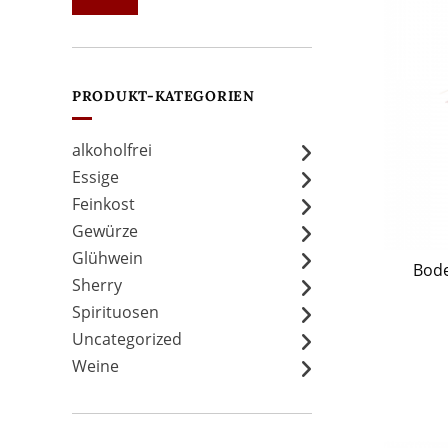
Preis
Preis
PRODUKT-KATEGORIEN
alkoholfrei
Essige
Feinkost
Gewürze
Glühwein
Bode
Sherry
Spirituosen
Uncategorized
Weine