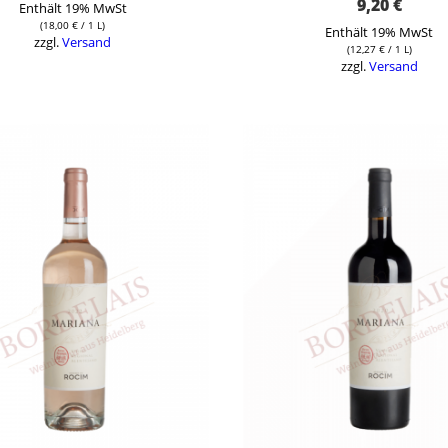
9,20
€
Enthält 19% MwSt
(
18,00
€
/ 1 L)
Enthält 19% MwSt
zzgl.
Versand
(
12,27
€
/ 1 L)
zzgl.
Versand