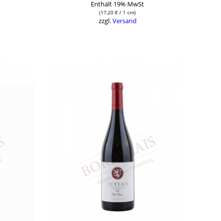
Enthält 19% MwSt
(
17,20
€
/ 1 cm)
zzgl.
Versand