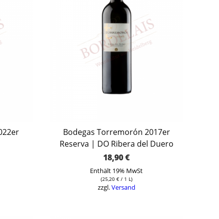
022er
Bodegas Torremorón 2017er
Reserva | DO Ribera del Duero
18,90
€
Enthält 19% MwSt
(
25,20
€
/ 1 L)
zzgl.
Versand