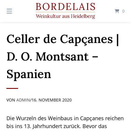
Springen
Sie
0
zum
Inhalt
Celler de Capçanes |
D. O. Montsant –
Spanien
VON
ADMIN
/
16. NOVEMBER 2020
Die Wurzeln des Weinbaus in Capçanes reichen
bis ins 13. Jahrhundert zurück. Bevor das