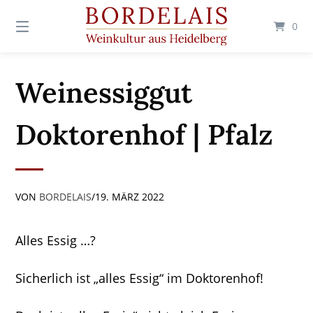
Springen
Sie
0
zum
Inhalt
Weinessiggut
Doktorenhof | Pfalz
VON
BORDELAIS
/
19. MÄRZ 2022
Alles Essig …?
Sicherlich ist „alles Essig“ im Doktorenhof!