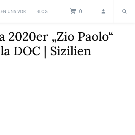
0
LEN UNS VOR
BLOG
a 2020er „Zio Paolo“
la DOC | Sizilien