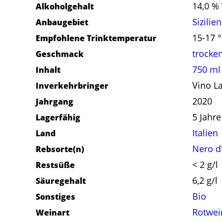
14,0 % 
Alkoholgehalt
Sizilien
Anbaugebiet
15-17 
Empfohlene Trinktemperatur
trocke
Geschmack
750 ml
Inhalt
Vino L
Inverkehrbringer
2020
Jahrgang
5 Jahre
Lagerfähig
Italien
Land
Nero d
Rebsorte(n)
< 2 g/l
Restsüße
6,2 g/l
Säuregehalt
Bio
Sonstiges
Rotwei
Weinart