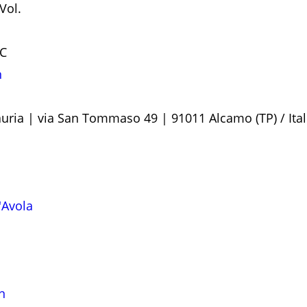
Vol.
°C
n
auria | via San Tommaso 49 | 91011 Alcamo (TP) / Ital
'Avola
n