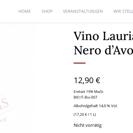
HOME
SHOP
VERANSTALTUNGEN
WIR STEL
Vino Lauri
Nero d’Avo
12,90
€
Enthält 19% MwSt
BIO IT-Bio-007
Alkoholgehalt 14,0 % Vol.
(
17,20
€
/ 1 L)
Nicht vorrätig