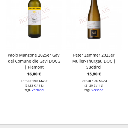
Paolo Manzone 2025er Gavi
Peter Zemmer 2023er
del Comune die Gavi DOCG
Müller-Thurgau DOC |
| Piemont
Südtirol
16,00
€
15,90
€
Enthält 19% MwSt
Enthält 19% MwSt
(
21,33
€
/ 1 L)
(
21,20
€
/ 1 L)
zzgl.
Versand
zzgl.
Versand