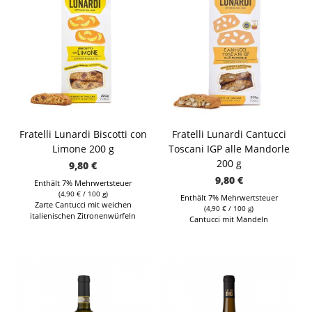
Fratelli Lunardi Biscotti con
Fratelli Lunardi Cantucci
Limone 200 g
Toscani IGP alle Mandorle
200 g
9,80
€
9,80
€
Enthält 7% Mehrwertsteuer
(
4,90
€
/ 100 g)
Enthält 7% Mehrwertsteuer
Zarte Cantucci mit weichen
(
4,90
€
/ 100 g)
italienischen Zitronenwürfeln
Cantucci mit Mandeln