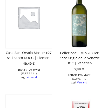
Casa Sant‘Orsola Master c27
Collezione Il Mio 2022er
Asti Secco DOCG | Piemont
Pinot Grigio delle Venezie
DOC | Venetien
10,40
€
9,00
€
Enthält 19% MwSt
(
13,87
€
/ 1 L)
Enthält 19% MwSt
zzgl.
Versand
(
9,00
€
/ 1 L)
zzgl.
Versand