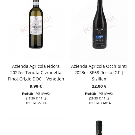
Azienda Agricola Fidora
Azienda Agricola Occhipinti
2022er Tenuta Civranetta
2023er SP68 Rosso IGT |
Pinot Grigio DOC | Venetien
Sizilien
9,90
€
22,00
€
Enthält 19% MwSt
Enthält 19% MwSt
(
13,20
€
/ 1 L)
(
29,33
€
/ 1 L)
BIO IT-Bio-006
BIO IT-BIO-014