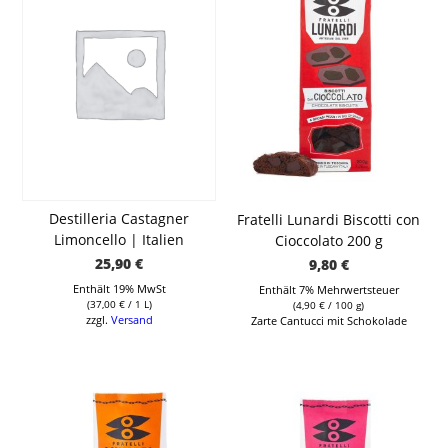
Destilleria Castagner
Fratelli Lunardi Biscotti con
Limoncello | Italien
Cioccolato 200 g
25,90
€
9,80
€
Enthält 19% MwSt
Enthält 7% Mehrwertsteuer
(
37,00
€
/ 1 L)
(
4,90
€
/ 100 g)
zzgl.
Versand
Zarte Cantucci mit Schokolade