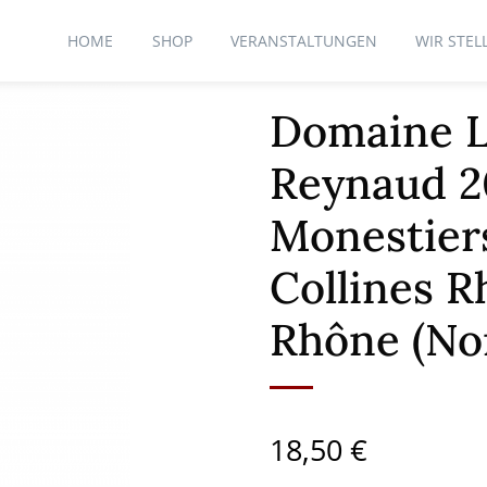
HOME
SHOP
VERANSTALTUNGEN
WIR STEL
Domaine L
Reynaud 2
Monestiers
Collines R
Rhône (No
18,50
€