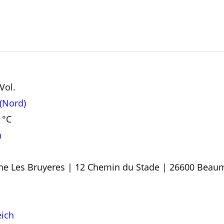
Vol.
(Nord)
 °C
n
e Les Bruyeres | 12 Chemin du Stade | 26600 Bea
eich