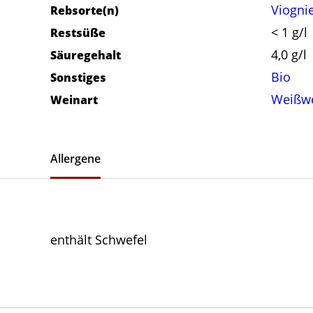
Viogni
Rebsorte(n)
< 1 g/l
Restsüße
4,0 g/l
Säuregehalt
Bio
Sonstiges
Weißw
Weinart
Allergene
enthält Schwefel