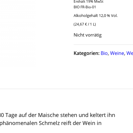
Enthält 19% MwSt
BIO FR-Bio-01
Alkoholgehalt 12,0 % Vol.
(
24,67
€
/ 1 L)
Nicht vorrätig
Kategorien:
Bio
,
Weine
,
We
30 Tage auf der Maische stehen und keltert ihn
 phänomenalen Schmelz reift der Wein in