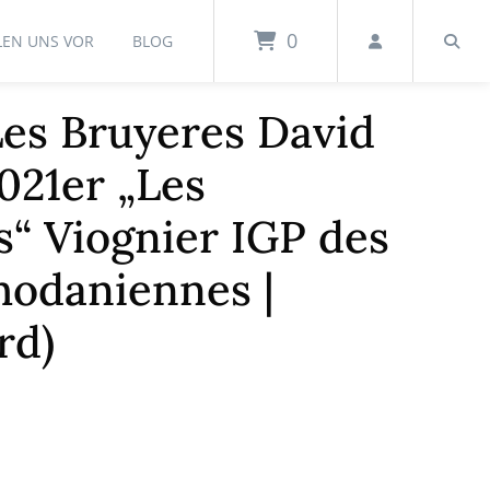
0
LEN UNS VOR
BLOG
es Bruyeres David
021er „Les
“ Viognier IGP des
hodaniennes |
rd)