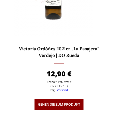
Victoria Ordóñes 2021er „La Pasajera“
Verdejo | DO Rueda
12,90
€
Enthält 19% MwSt
(
17,20
€
/ 1 L)
zzgl.
Versand
GEHEN SIE ZUM PRODUKT