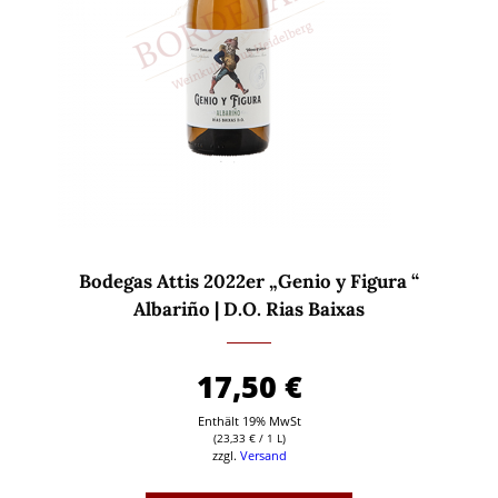
Bodegas Attis 2022er „Genio y Figura “
Albariño | D.O. Rias Baixas
17,50
€
Enthält 19% MwSt
(
23,33
€
/ 1 L)
zzgl.
Versand