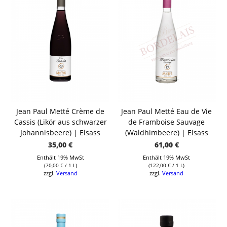
Jean Paul Metté Crème de
Jean Paul Metté Eau de Vie
Cassis (Likör aus schwarzer
de Framboise Sauvage
Johannisbeere) | Elsass
(Waldhimbeere) | Elsass
35,00
€
61,00
€
Enthält 19% MwSt
Enthält 19% MwSt
(
70,00
€
/ 1 L)
(
122,00
€
/ 1 L)
zzgl.
Versand
zzgl.
Versand