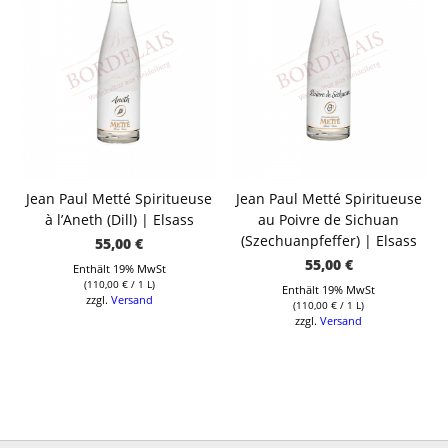
Jean Paul Metté Spiritueuse
Jean Paul Metté Spiritueuse
à l’Aneth (Dill) | Elsass
au Poivre de Sichuan
(Szechuanpfeffer) | Elsass
55,00
€
55,00
€
Enthält 19% MwSt
(
110,00
€
/ 1 L)
Enthält 19% MwSt
zzgl.
Versand
(
110,00
€
/ 1 L)
zzgl.
Versand