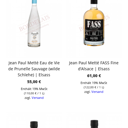
Jean Paul Metté Eau de Vie
Jean Paul Metté FASS Fine
de Prunelle Sauvage (wilde
d’Alsace | Elsass
Schlehe) | Elsass
61,00
€
55,00
€
Enthält 19% MwSt
(
122,00
€
/ 1 L)
Enthält 19% MwSt
zzgl.
Versand
(
110,00
€
/ 1 L)
zzgl.
Versand