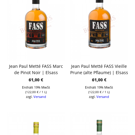
Jean Paul Metté FASS Marc
Jean Paul Metté FASS Vieille
de Pinot Noir | Elsass
Prune (alte Pflaume) | Elsass
61,00
€
61,00
€
Enthält 19% MwSt
Enthält 19% MwSt
(
122,00
€
/ 1 L)
(
122,00
€
/ 1 L)
zzgl.
Versand
zzgl.
Versand