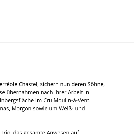
rréole Chastel, sichern nun deren Söhne,
ese übernahmen nach ihrer Arbeit in
nbergsfläche im Cru Moulin-à-Vent.
liénas, Morgon sowie um Weiß- und
s Trio, das gesamte Anwesen auf