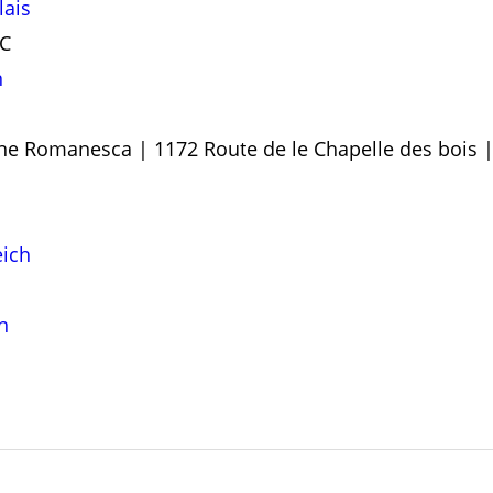
lais
°C
n
e Romanesca | 1172 Route de le Chapelle des bois | 
eich
n