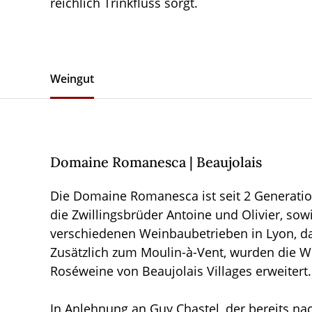
reichlich Trinkfluss sorgt.
Weingut
Domaine Romanesca | Beaujolais
Die Domaine Romanesca ist seit 2 Generatio
die Zwillingsbrüder Antoine und Olivier, so
verschiedenen Weinbaubetrieben in Lyon, d
Zusätzlich zum Moulin-à-Vent, wurden die W
Roséweine von Beaujolais Villages erweitert.
In Anlehnung an Guy Chastel, der bereits na