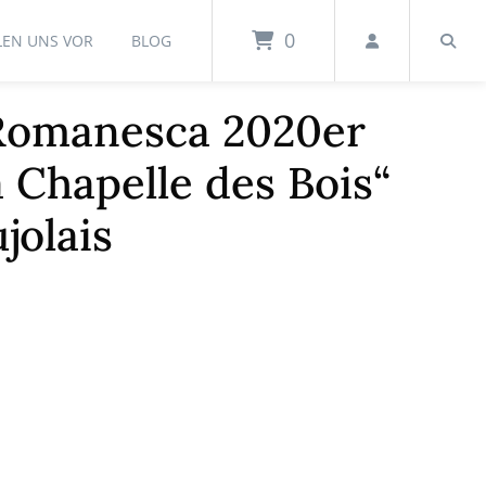
0
LEN UNS VOR
BLOG
Romanesca 2020er
a Chapelle des Bois“
jolais