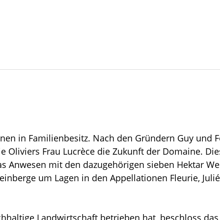
nen in Familienbesitz. Nach den Gründern Guy und Fe
wie Oliviers Frau Lucrèce die Zukunft der Domaine. Di
as Anwesen mit den dazugehörigen sieben Hektar Wei
einberge um Lagen in den Appellationen Fleurie, Ju
chhaltige Landwirtschaft betrieben hat, beschloss da