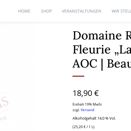
HOME
SHOP
VERANSTALTUNGEN
WIR STEL
Domaine 
Fleurie „L
AOC | Beau
18,90
€
Enthält 19% MwSt
zzgl.
Versand
Alkoholgehalt 14,0 % Vol.
(
25,20
€
/ 1 L)